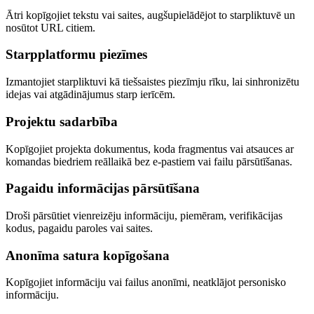
Ātri kopīgojiet tekstu vai saites, augšupielādējot to starpliktuvē un
nosūtot URL citiem.
Starpplatformu piezīmes
Izmantojiet starpliktuvi kā tiešsaistes piezīmju rīku, lai sinhronizētu
idejas vai atgādinājumus starp ierīcēm.
Projektu sadarbība
Kopīgojiet projekta dokumentus, koda fragmentus vai atsauces ar
komandas biedriem reāllaikā bez e-pastiem vai failu pārsūtīšanas.
Pagaidu informācijas pārsūtīšana
Droši pārsūtiet vienreizēju informāciju, piemēram, verifikācijas
kodus, pagaidu paroles vai saites.
Anonīma satura kopīgošana
Kopīgojiet informāciju vai failus anonīmi, neatklājot personisko
informāciju.