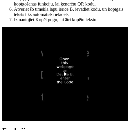
kopīgošanas funkciju, lai ģenerētu QR kodu.
Atveriet šo tīmekļa lapu ierīcē B, ievadiet kodu, un kopīgais
teksts tiks automātiski ielādēts.
Izmantojiet Kopēt pogu, lai ātri kopētu tekstu.