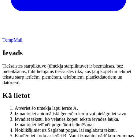
TempMail
Ievads
Tiešsaistes starpliktuve (tīmekļa starpliktuve) ir bezmaksas, bez
pieteikšanās, tūlīt lietojams tiešsaistes rīks, kas ļauj kopēt un ielīmēt
tekstu starp ierīcēm, piemēram, telefoniem, planšetdatoriem un
datoriem.
Kā lietot
Atveriet šo tīmekļa lapu ierīcē A.
Izmantojiet automātiski ģenerēto kodu vai pielāgojiet savu.
Ievadiet tekstu, ko vēlaties kopēt, teksta ievades laukā.
Izmantojiet Ielīmēt pogu ātrai ielīmēšanai.
Noklikšķiniet uz Saglabāt pogas, lai saglabātu tekstu.
Kopīgojiet kodu ar ierīci B. Varat izmantot pārlūkprogrammas