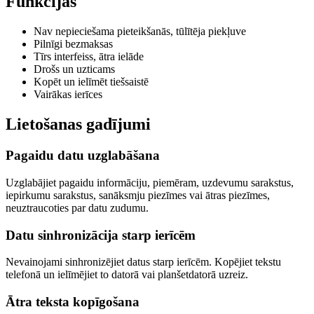
Funkcijas
Nav nepieciešama pieteikšanās, tūlītēja piekļuve
Pilnīgi bezmaksas
Tīrs interfeiss, ātra ielāde
Drošs un uzticams
Kopēt un ielīmēt tiešsaistē
Vairākas ierīces
Lietošanas gadījumi
Pagaidu datu uzglabāšana
Uzglabājiet pagaidu informāciju, piemēram, uzdevumu sarakstus,
iepirkumu sarakstus, sanāksmju piezīmes vai ātras piezīmes,
neuztraucoties par datu zudumu.
Datu sinhronizācija starp ierīcēm
Nevainojami sinhronizējiet datus starp ierīcēm. Kopējiet tekstu
telefonā un ielīmējiet to datorā vai planšetdatorā uzreiz.
Ātra teksta kopīgošana